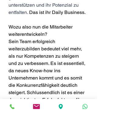
unterstützen und ihr Potenzial zu 
entfalten. 
Das ist ihr Daily Business. 
Wozu also nun die Mitarbeiter 
weiterentwickeln?
Sein Team erfolgreich 
weiterzubilden bedeutet viel mehr, 
als nur Kompetenzen zu steigern 
und zu verbessern. Es ist essentiell, 
da neues Know-how ins 
Unternehmen kommt und es somit 
die Konkurrenzfähigkeit deutlich 
steigert. Schlussendlich ist es einer 
der wichtigsten Erfolgsfaktoren für 
die Mitarbeiterbindung und die 
Loyalität zum Unternehmen. Die 
Mitarbeiter zu schulen ist also ein 
klares Win-Win für beide Seiten.